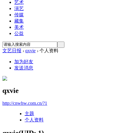
艺术
演艺
传媒
藏集
美术
公益
文艺日报
›
qxvie
›
个人资料
加为好友
发送消息
qxvie
http://cnwhw.com.cn/?1
主题
个人资料
qxvie
(UID: 1)